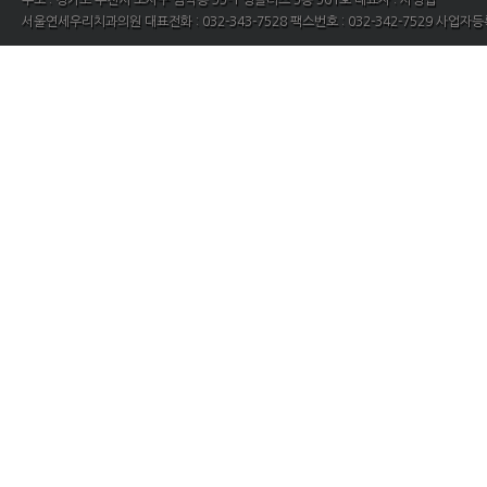
주소 : 경기도 부천시 소사구 범박동 35-1 영플러스 5층 501호 대표자 : 서영섭
서울연세우리치과의원 대표전화 : 032-343-7528 팩스번호 : 032-342-7529 사업자등록번