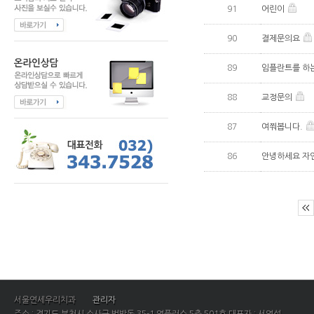
91
어린이
90
결제문의요
89
임플란트를 하
88
교정문의
87
여쭤봅니다.
86
안녕하세요 자연
서울연세우리치과
관리자