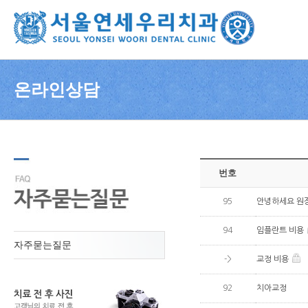
온라인상담
번호
95
안녕하세요 원
94
임플란트 비용
자주묻는질문
->
교정 비용
92
치아교정